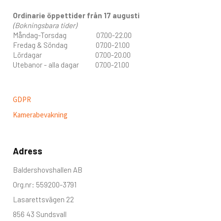
Ordinarie öppettider från 17 augusti
(Bokningsbara tider)
Måndag-Torsdag 07.00-22.00
Fredag & Söndag 07.00-21.00
Lördagar 07.00-20.00
Utebanor - alla dagar 07.00-21.00
GDPR
Kamerabevakning
Adress
Baldershovshallen AB
Org.nr: 559200-3791
Lasarettsvägen 22
856 43 Sundsvall