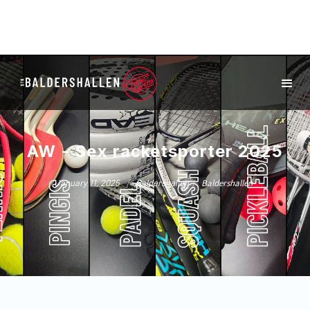
AW - Sex racketsporter 2025
/
/
January 11, 2025
Baldershallen
Baldershallen