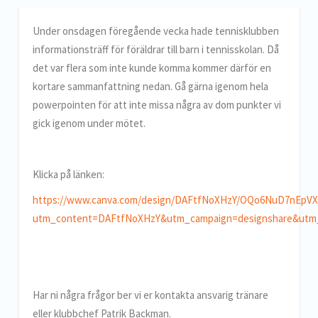
Under onsdagen föregående vecka hade tennisklubben
informationsträff för föräldrar till barn i tennisskolan. Då
det var flera som inte kunde komma kommer därför en
kortare sammanfattning nedan. Gå gärna igenom hela
powerpointen för att inte missa några av dom punkter vi
gick igenom under mötet.
Klicka på länken:
https://www.canva.com/design/DAFtfNoXHzY/OQo6NuD7nEpV
utm_content=DAFtfNoXHzY&utm_campaign=designshare&utm_
Har ni några frågor ber vi er kontakta ansvarig tränare
eller klubbchef Patrik Backman.