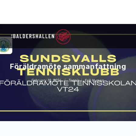
Föräldramöte sammanfattning
/
/
February 18, 2024
Tennis
Erik Nyman