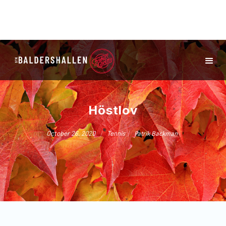
Höstlov
/
/
October 26, 2020
Tennis
Patrik Backman