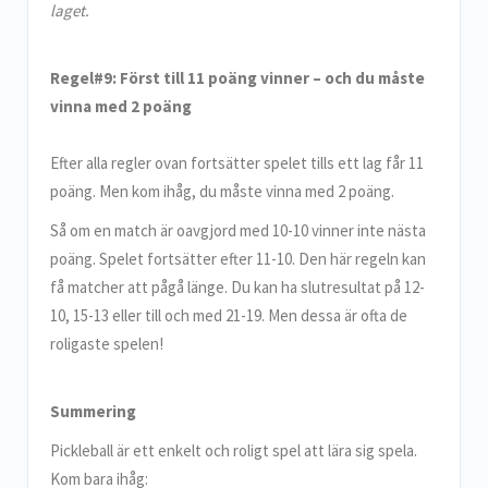
laget.
Regel#9: Först till 11 poäng vinner – och du måste
vinna med 2 poäng
Efter alla regler ovan fortsätter spelet tills ett lag får 11
poäng. Men kom ihåg, du måste vinna med 2 poäng.
Så om en match är oavgjord med 10-10 vinner inte nästa
poäng. Spelet fortsätter efter 11-10. Den här regeln kan
få matcher att pågå länge. Du kan ha slutresultat på 12-
10, 15-13 eller till och med 21-19. Men dessa är ofta de
roligaste spelen!
Summering
Pickleball är ett enkelt och roligt spel att lära sig spela.
Kom bara ihåg: