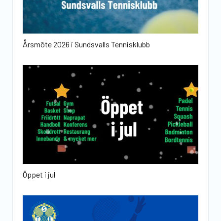
Årsmöte 2026 i Sundsvalls Tennisklubb
Öppet i jul