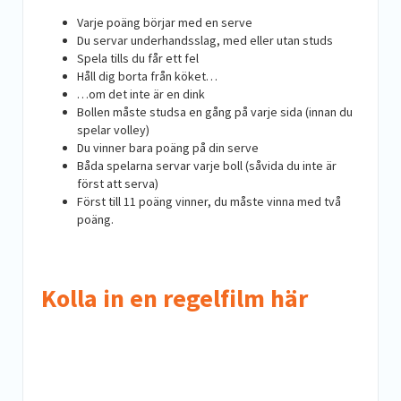
Varje poäng börjar med en serve
Du servar underhandsslag, med eller utan studs
Spela tills du får ett fel
Håll dig borta från köket…
…om det inte är en dink
Bollen måste studsa en gång på varje sida (innan du
spelar volley)
Du vinner bara poäng på din serve
Båda spelarna servar varje boll (såvida du inte är
först att serva)
Först till 11 poäng vinner, du måste vinna med två
poäng.
Kolla in en regelfilm här