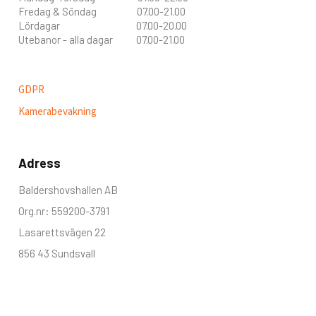
Fredag & Söndag 07.00-21.00
Lördagar 07.00-20.00
Utebanor - alla dagar 07.00-21.00
GDPR
Kamerabevakning
Adress
Baldershovshallen AB
Org.nr: 559200-3791
Lasarettsvägen 22
856 43 Sundsvall