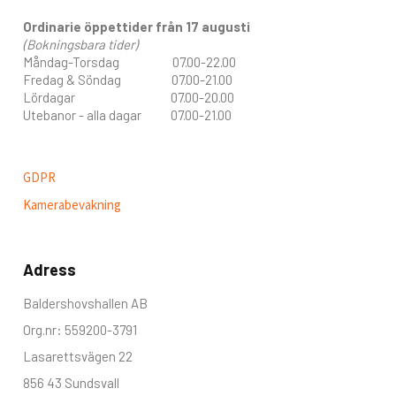
Ordinarie öppettider från 17 augusti
(Bokningsbara tider)
Måndag-Torsdag 07.00-22.00
Fredag & Söndag 07.00-21.00
Lördagar 07.00-20.00
Utebanor - alla dagar 07.00-21.00
GDPR
Kamerabevakning
Adress
Baldershovshallen AB
Org.nr: 559200-3791
Lasarettsvägen 22
856 43 Sundsvall