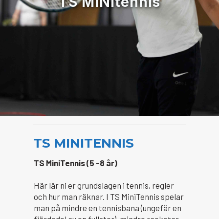
TS MINItennis
TS MINITENNIS
TS MiniTennis (5 -8 år)
Här lär ni er grundslagen i tennis, regler
och hur man räknar. I TS MiniTennis spelar
man på mindre en tennisbana (ungefär en