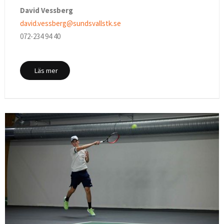
David Vessberg
david.vessberg@sundsvallstk.se
072-234 94 40
Läs mer