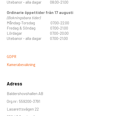
Utebanor - alla dagar 08.00-21.00
Ordinarie öppettider från 17 augusti
(Bokningsbara tider)
Måndag-Torsdag 07.00-22.00
Fredag & Söndag 07.00-21.00
Lördagar 07.00-20.00
Utebanor - alla dagar 07.00-21.00
GDPR
Kamerabevakning
Adress
Baldershovshallen AB
Org.nr: 559200-3791
Lasarettsvägen 22