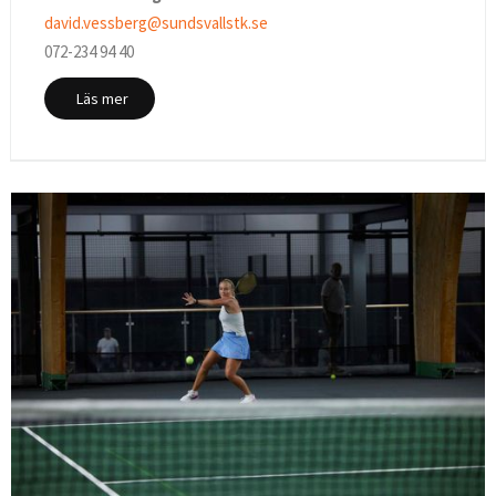
david.vessberg@sundsvallstk.se
072-234 94 40
Läs mer