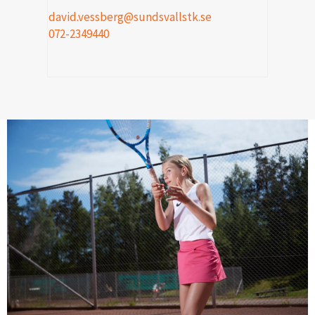
david.vessberg@sundsvallstk.se
072-2349440